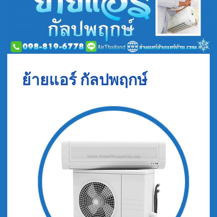
ย้ายแอร์ กัลปพฤกษ์