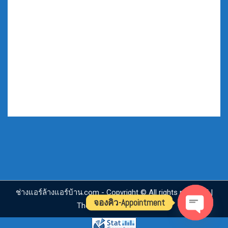
เฮ้าส์ หมู่บ้าน กลางเมืองกัลปพฤกษ์ หมู่บ้าน กิจเจริญ
คาซ่าซิตี้ กัลปพฤกษ์-สาทร ทีมงาน ช่างแอร์ ที่มีใจ
รักในงานด้าน แอร์เซอร์วิส จริงใจ สื่อสัตย์ ต่อลูกค้า
ไม่ทิ้งงาน มีความรับผิดชอบต่องาน ราคามิตภาพ
และ ยุติธรรม
ช่างแอร์ล้างแอร์บ้าน.com - Copyright © All rights reserved |
จองคิว-Appointment
Theme by
Mantrabrain
Open