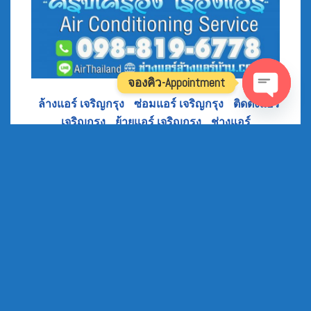
จองคิว-Appointment
•
ล้างแอร์ เจริญกรุง
•
ซ่อมแอร์ เจริญกรุง
•
ติดตั้งแอร์
Open
เจริญกรุง
•
ย้ายแอร์ เจริญกรุง
•
ช่างแอร์
Chaty
เจริญกรุง
•
ร้านแอร์ เจริญกรุง
ร้านแอร์ อิสรภาพ แนะนำ ร้านแอร์บ้าน บริการ แอร์
เซอร์วิส ช่างแอร์บ้าน ล้างแอร์บ้าน ซ่อมแอร์บ้าน
ย้ายแอร์บ้าน ถอดแอร์บ้าน ขายแอร์ พร้อมติดตั้ง
ถนนอิสรภาพ ลาดหญ้า ท่าดินแดง แยกบ้านแขก
โพธิ์สามต้น วัดดงมูลเหล็ก แสงศึกษา พรานนก วัง
หลัง บ้านเนิน ถนนรถไฟ และ ถนนสุทธาวาส ซอย
ท่าดินแดง ซอยมัสยิดบ้านสมเด็จ ซอยต้นมะขาม ซอย
มนตรี ซอยเทศบาล สาย2 ซอยวัดหงษ์รัตนาราม ซอย