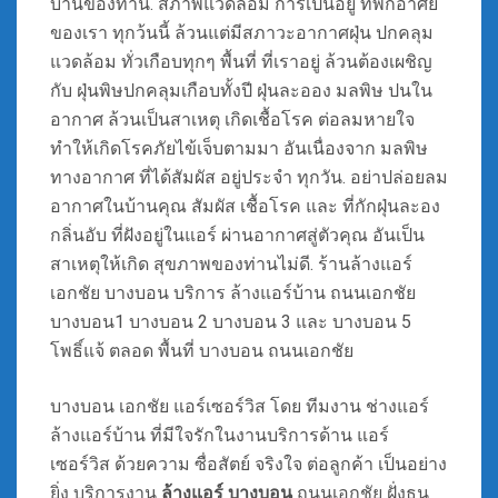
บ้านของท่าน. สภาพแวดล้อม การเป็นอยู่ ที่พักอาศัย
ของเรา ทุกว้นนี้ ล้วนแต่มีสภาวะอากาศฝุ่น ปกคลุม
แวดล้อม ทั่วเกือบทุกๆ พื้นที่ ที่เราอยู่ ล้วนต้องเผชิญ
กับ ฝุ่นพิษปกคลุมเกือบทั้งปี ฝุ่นละออง มลพิษ ปนใน
อากาศ ล้วนเป็นสาเหตุ เกิดเชื้อโรค ต่อลมหายใจ
ทำให้เกิดโรคภัยไข้เจ็บตามมา อันเนื่องจาก มลพิษ
ทางอากาศ ที่ได้สัมผัส อยู่ประจำ ทุกวัน. อย่าปล่อยลม
อากาศในบ้านคุณ สัมผัส เชื้อโรค และ ที่กักฝุ่นละอง
กลิ่นอับ ที่ฝังอยู่ในแอร์ ผ่านอากาศสู่ตัวคุณ อันเป็น
สาเหตุให้เกิด สุขภาพของท่านไม่ดี. ร้านล้างแอร์
เอกชัย บางบอน บริการ ล้างแอร์บ้าน ถนนเอกชัย
บางบอน1 บางบอน 2 บางบอน 3 และ บางบอน 5
โพธิ์แจ้ ตลอด พื้นที่ บางบอน ถนนเอกชัย
บางบอน เอกชัย แอร์เซอร์วิส โดย ทีมงาน ช่างแอร์
ล้างแอร์บ้าน ที่มีใจรักในงานบริการด้าน แอร์
เซอร์วิส ด้วยความ ซื่อสัตย์ จริงใจ ต่อลูกค้า เป็นอย่าง
ยิ่ง บริการงาน
ล้างแอร์ บางบอน
ถนนเอกชัย ฝั่งธน