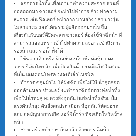
ถอดถาดน้ำทิ้ง เพื่อเอามาทำความสะอาด ส่วนที่
ถอดออกมา ช่างแอร์ จะนำไปทำการ ล้าง ทำความ
สะอาด เช่น ฟิลเตอร์ หน้ากาก บานสวิง ฯลฯ บางรุ่น
ไม่สามารถ ถอดได้เพราะผู้ผลิตออกมาเป็นชิ้น
เดียวกันกับบอร์ดี้ยึดเพลท ช่างแอร์ ต้องใช้หัวฉีดน้ำ ที่
สามารถสอดแทรก เข้าไปทำความสะอาดเข้าถึงถาด
รองน้ำ และ ท่อน้ำทิ้งได้
ใช้พลาสติก หรือ ผ้าอย่างหน้า เพื่อห่อหุ้ม แผง
วงจร อิเล็กโทรนิค เพื่อป้องกันน้ำกระเด็นใส่ ในส่วน
ที่เป็น แผงคอนโทรล วงจรอิเล็กโทรนิค
ทำการ คลุมผ้าใบ ให้มิดชิด เพื่อไม่ให้ น้ำลุดลอด
ออกด้านนอก ช่างแอร์ จะทำการฉีดอัดตรงท่อน้ำทิ้ง
เพื่อให้น้ำทะลุ ทะลวงสิ่งอุดตันในท่อน้ำทิ้ง ด้วย ปั้ม
แรงดันน้ำสูง ดันสิ่งสกปรก เมือก ที่อุดตัน ให้สะอาด
และ ลดปัญหาการเกิด แอร์มีน้ำรั่ว ที่จะเกิดในวันข้าง
หน้า
ช่างแอร์ จะทำการ ล้างแล้ว ด้วยการ ฉีดน้ำ