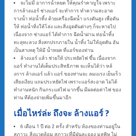
จะไม่มี อาการน้ำหยด ให้คุณรำคาญใจ เพราะ
การล้างแอร์ ช่างแอร์ จะทำการ ทำความสะอาด
รางน้ำ ท่อน้ำทิ้ง ด้วยเครื่องฉีดน้ำ แรงดันสูง เพื่อดัน
ให้ ท่อน้ำทิ่งให้โล่ง และสิ่งอุดตันต่างๆ ก็จะหายไป
เนื่องจาก ช่างแอร์ ได้ทำการ ฉีดน้ำผ่าน ท่อน้ำทิ้ง
ทะลุทะลวง สิ่งสกปรกภายใน น้ำทิ้ง ไม่ให้อุดตัน อัน
เป็นสาเหตุ ให้มี น้ำหยด ที่แอร์ของท่าน
ล้างแอร์ แล้ว ช่วยให้ ประหยัดไฟ ขึ้น เนื่องจาก
แอร์ ทำงานได้เต็มประสิทธิภาพ จะเห็นได้ว่า หล้
งการ ล้างแอร์ แล้ว แอร์ ของท่านจะ ลมเแรง เย็นเร็ว
เสียงเงียบ แถมประหยัดไฟ เพราะแอร์สะอาด ไม่ได้
ทำงานหนัก กินกระแสไฟ มากขึ้น มีผลต่อค่าไฟ ของ
ท่าน ทีต้องจ่ายเพิ่มขึ้นมาอีก
เมื่อไหร่ล่ะ ถึงจะ ล้างแอร์ ?
6 เดือน 1 ปี ต่อ 2 ครั้ง สำหรับ ห้องของท่านอยู่ใน
สภาวะ สิ่งแวดล้อม สภาวะที่มีฝุ่นละออง มลพิษ ไม่