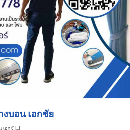
บางบอน เอกชัย
 เอกชั […]