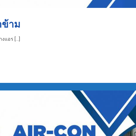
าข้าม
้างแอร […]