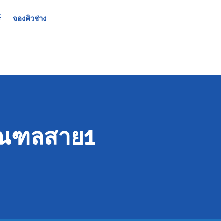
์
จองคิวช่าง
ธมณฑลสาย1