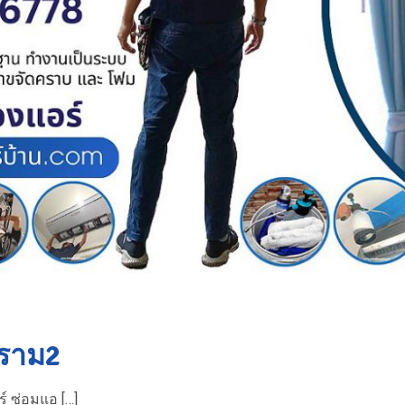
ะราม2
์ ซ่อมแอ […]