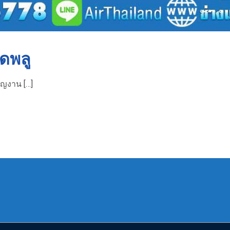
ดพลู
าญงาน […]