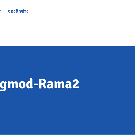
์
จองคิวช่าง
angmod-Rama2