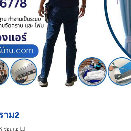
ะราม2
์ ซ่อมแอ […]