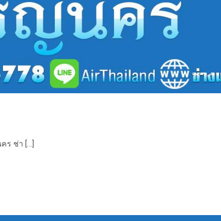
คร ช่า […]