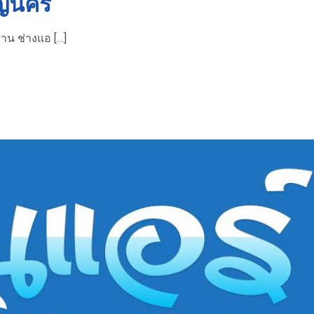
ิญนคร
าน ช่างแอ […]