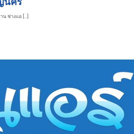
ิญนคร
าน ช่างแอ […]