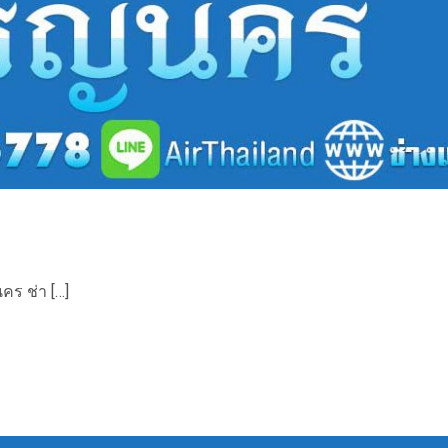
คร ช่า […]