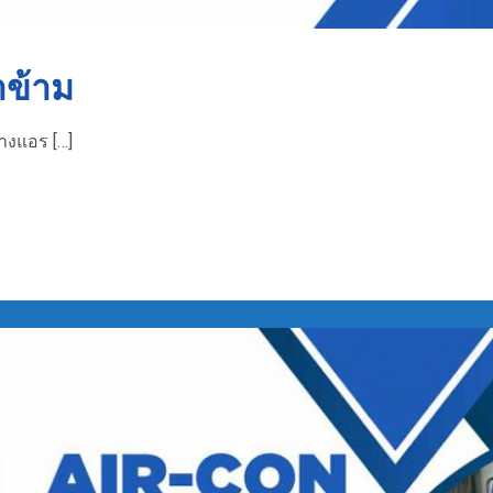
าข้าม
้างแอร […]