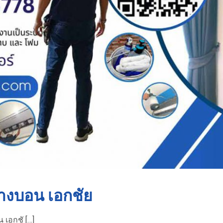
บางบอน เอกชัย
 เอกชั […]